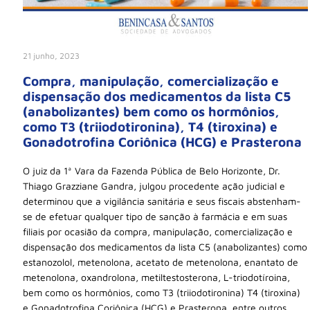
21 junho, 2023
Compra, manipulação, comercialização e
dispensação dos medicamentos da lista C5
(anabolizantes) bem como os hormônios,
como T3 (triiodotironina), T4 (tiroxina) e
Gonadotrofina Coriônica (HCG) e Prasterona
O juiz da 1ª Vara da Fazenda Pública de Belo Horizonte, Dr.
Thiago Grazziane Gandra, julgou procedente ação judicial e
determinou que a vigilância sanitária e seus fiscais abstenham-
se de efetuar qualquer tipo de sanção à farmácia e em suas
filiais por ocasião da compra, manipulação, comercialização e
dispensação dos medicamentos da lista C5 (anabolizantes) como
estanozolol, metenolona, acetato de metenolona, enantato de
metenolona, oxandrolona, metiltestosterona, L-triodotíroina,
bem como os hormônios, como T3 (triiodotironina) T4 (tiroxina)
e Gonadotrofina Coriônica (HCG) e Prasterona, entre outros