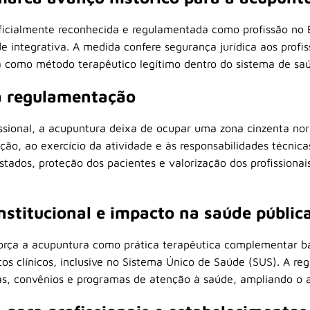
ficialmente reconhecida e regulamentada como profissão no 
de integrativa. A medida confere segurança jurídica aos profi
a como método terapêutico legítimo dentro do sistema de saúd
 regulamentação
sional, a acupuntura deixa de ocupar uma zona cinzenta no
ão, ao exercício da atividade e às responsabilidades técnicas
estados, proteção dos pacientes e valorização dos profissiona
stitucional e impacto na saúde públic
força a acupuntura como prática terapêutica complementar b
tos clínicos, inclusive no Sistema Único de Saúde (SUS). A re
icas, convênios e programas de atenção à saúde, ampliando o 