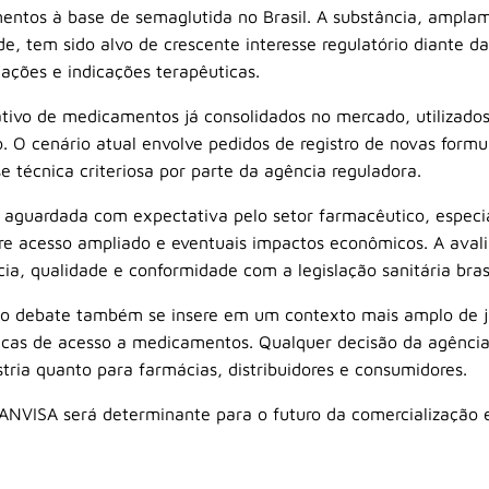
entos à base de semaglutida no Brasil. A substância, amplam
de, tem sido alvo de crescente interesse regulatório diante
ções e indicações terapêuticas.
ativo de medicamentos já consolidados no mercado, utilizados
. O cenário atual envolve pedidos de registro de novas formu
se técnica criteriosa por parte da agência reguladora.
 aguardada com expectativa pelo setor farmacêutico, espec
bre acesso ampliado e eventuais impactos econômicos. A avali
cia, qualidade e conformidade com a legislação sanitária brasi
 o debate também se insere em um contexto mais amplo de ju
blicas de acesso a medicamentos. Qualquer decisão da agência
stria quanto para farmácias, distribuidores e consumidores.
 ANVISA será determinante para o futuro da comercializaçã