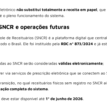
letrônico
não substitui totalmente a receita em papel
, que
té o pleno funcionamento do sistema.
SNCR e operações futuras
ole de Receituários (SNCR) é a plataforma digital que centra
odo o Brasil. Ele foi instituído pela
RDC nº 873/2024
e já es
radas ao SNCR serão consideradas
válidas eletronicamente
;
rer via serviços de prescrição eletrônica que se conectem ao
ransição, no qual receituários físicos sem registro no SNCR a
tação completa do sistema
.
 deve estar disponível até
1º de junho de 2026
.