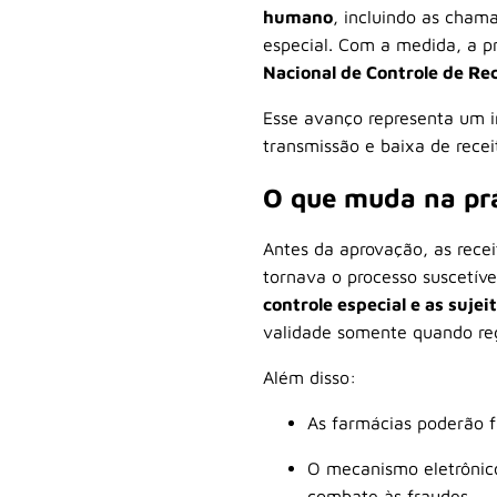
humano
, incluindo as chama
especial. Com a medida, a pr
Nacional de Controle de Re
Esse avanço representa um im
transmissão e baixa de recei
O que muda na prá
Antes da aprovação, as rece
tornava o processo suscetíve
controle especial e as sujei
validade somente quando reg
Além disso:
As farmácias poderão 
O mecanismo eletrônico
combate às fraudes.