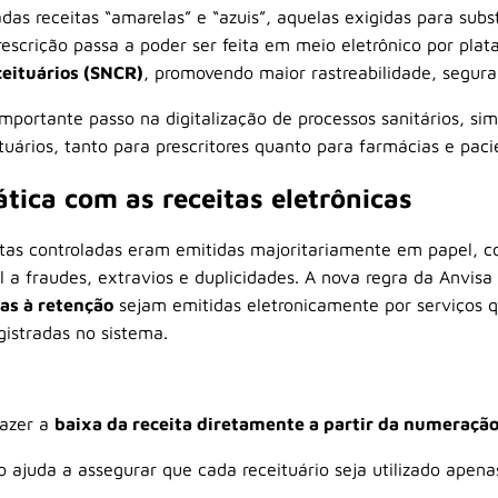
das receitas “amarelas” e “azuis”, aquelas exigidas para subst
escrição passa a poder ser feita em meio eletrônico por pla
ceituários (SNCR)
, promovendo maior rastreabilidade, segura
portante passo na digitalização de processos sanitários, sim
tuários, tanto para prescritores quanto para farmácias e paci
tica com as receitas eletrônicas
itas controladas eram emitidas majoritariamente em papel, c
l a fraudes, extravios e duplicidades. A nova regra da Anvisa 
tas à retenção
sejam emitidas eletronicamente por serviços 
istradas no sistema.
fazer a
baixa da receita diretamente a partir da numeraçã
 ajuda a assegurar que cada receituário seja utilizado apen