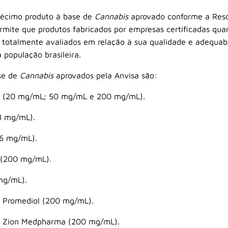
décimo produto à base de
Cannabis
aprovado conforme a Resol
mite que produtos fabricados por empresas certificadas quan
 totalmente avaliados em relação à sua qualidade e adequab
 população brasileira.
se de
Cannabis
aprovados pela Anvisa são:
zi (20 mg/mL; 50 mg/mL e 200 mg/mL).
8 mg/mL).
36 mg/mL).
 (200 mg/mL).
mg/mL).
Promediol (200 mg/mL).
Zion Medpharma (200 mg/mL).