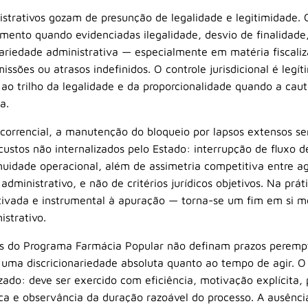
istrativos gozam de presunção de legalidade e legitimidade. 
tamento quando evidenciadas ilegalidade, desvio de finalidade
nariedade administrativa — especialmente em matéria fiscali
issões ou atrasos indefinidos. O controle jurisdicional é leg
 ao trilho da legalidade e da proporcionalidade quando a ca
a.
correncial, a manutenção do bloqueio por lapsos extensos se
ustos não internalizados pelo Estado: interrupção de fluxo de
nuidade operacional, além de assimetria competitiva entre a
dministrativo, e não de critérios jurídicos objetivos. Na prá
otivada e instrumental à apuração — torna-se um fim em si m
istrativo.
s do Programa Farmácia Popular não definam prazos perempt
 uma discricionariedade absoluta quanto ao tempo de agir. O p
izado: deve ser exercido com eficiência, motivação explícita, 
lica e observância da duração razoável do processo. A ausênc