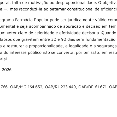
oral, falta de motivação ou desproporcionalidade. O objetivo 
a —, mas reconduzi-la ao patamar constitucional de eficiênci
rograma Farmácia Popular pode ser juridicamente válido com
umental e seja acompanhado de apuração e decisão em tempo
um vetor claro de celeridade e efetividade decisória. Quando
 lapsos que gravitam entre 30 e 90 dias sem fundamentação 
a a restaurar a proporcionalidade, a legalidade e a segurança 
la do interesse público não se converta, por omissão, em res
rial.
e 2026
.766, OAB/MG 164.652, OAB/RJ 223.449, OAB/DF 61.671, OA