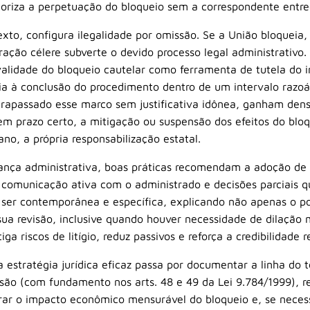
toriza a perpetuação do bloqueio sem a correspondente entre
exto, configura ilegalidade por omissão. Se a União bloqueia, d
ção célere subverte o devido processo legal administrativo.
validade do bloqueio cautelar como ferramenta de tutela do i
 à conclusão do procedimento dentro de um intervalo razoáv
Ultrapassado esse marco sem justificativa idônea, ganham den
m prazo certo, a mitigação ou suspensão dos efeitos do bloq
o, a própria responsabilização estatal.
nança administrativa, boas práticas recomendam a adoção de
, comunicação ativa com o administrado e decisões parciais 
 ser contemporânea e específica, explicando não apenas o 
sua revisão, inclusive quando houver necessidade de dilação
ga riscos de litígio, reduz passivos e reforça a credibilidade r
 estratégia jurídica eficaz passa por documentar a linha do 
são (com fundamento nos arts. 48 e 49 da Lei 9.784/1999), r
ar o impacto econômico mensurável do bloqueio e, se necessá