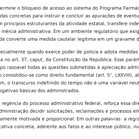
termine o bloqueio de acesso ao sistema do Programa Farmáci
das concretas para instruir e concluir as apurações de eventua
m princípios estruturantes da atividade estatal, transfere in
inércia administrativa. Em um ambiente regulatório que exig
icada converte uma medida cautelar legítima em um gravame d
ecialmente quando exerce poder de polícia e adota medidas re
sta no art. 37, caput, da Constituição da República. Esse par
po razoável todas as questões submetidas à apreciação admi
 consolidou-se como direito fundamental (art. 5º, LXXVIII), a
im, o transcurso indefinido do tempo não é uma variável neutr
rogativas básicas dos administrados.
 regência do processo administrativo federal, reforça essa dir
Administração decidir solicitações, reclamações e processos e
amente motivada e proporcional. Em outras palavras: a regr
ficativa concreta, aderente aos fatos e ao interesse público, 