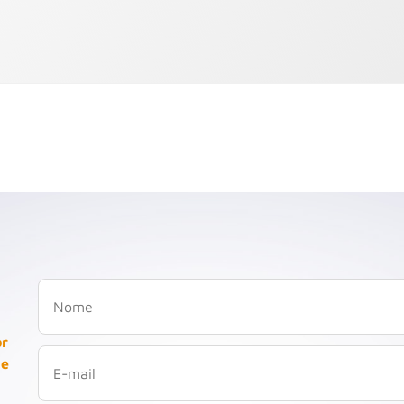
or
 e