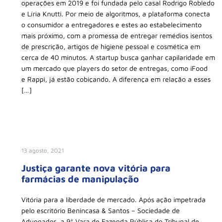
operações em 2019 e foi fundada pelo casal Rodrigo Robledo
e Líria Knutti. Por meio de algoritmos, a plataforma conecta
o consumidor a entregadores e estes ao estabelecimento
mais próximo, com a promessa de entregar remédios isentos
de prescrição, artigos de higiene pessoal e cosmética em
cerca de 40 minutos. A startup busca ganhar capilaridade em
um mercado que players do setor de entregas, como iFood
e Rappi, já estão cobiçando. A diferença em relação a esses
[…]
13 agosto, 2021
Justiça garante nova vitória para
farmácias de manipulação
Vitória para a liberdade de mercado. Após ação impetrada
pelo escritório Benincasa & Santos – Sociedade de
Advogados, a 9ª Vara de Fazenda Pública do Tribunal de