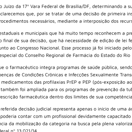
o Juízo da 17ª Vara Federal de Brasília/DF, determinando a s
clarecemos que, por se tratar de uma decisão de primeira in
ocedimentos necessários, mediante a interposição dos recurs
estaduais e municipais que há muito tempo reconhecem a pres
ao final de sua decisão, que há necessidade de edição de lei 
 junto ao Congresso Nacional. Esse processo já foi iniciado p
especial do Conselho Regional de Farmácia do Estado do Rio 
ue o farmacêutico integra programas de saúde pública, sendo
nças de Condições Crônicas e Infecções Sexualmente Transmi
e medicamentos das profilaxias PrEP e PEP (pós-exposição ao
também foi ampliada para os programas de prevenção da tube
rescrição farmacêutica dentro dos limites de sua competência
referida decisão judicial representa apenas o início de uma 
e poderia contar com um profissional devidamente capacitad
cia da mobilização da categoria na busca pela plena valoriz
eral nº 13.021/14.