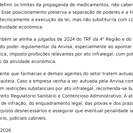
a, definir os limites da propaganda de medicamentos, não cab
s. Esse posicionamento preserva a separação de poderes e a 
 tecnicamente a execução da lei, mas não substituí-la com 
atividade econômica.
mbém se alinha a julgados de 2024 do TRF da 4ª Região e do
do poder regulamentar da Anvisa, especialmente ao apontar 
ica, imposto proibições relevantes por ato infralegal, com pot
o da atividade econômica.
dente que farmácias e demais agentes do setor tratem autuaç
utela. Caso a empresa venha a ser autuada pela Anvisa co
m restrições substanciais por ato infralegal, recomenda-se 
reito Regulatório Sanitário e Contencioso Administrativo. A 
 de infração, do enquadramento legal, das provas e dos praz
prejuízos desnecessários e assegurar que eventual penalidade 
io, judiciais cabíveis.
 2026