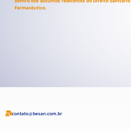
dentro dos assuntos relevantes do Direito Sanitário
Farmacêutico.
contato@besan.com.br