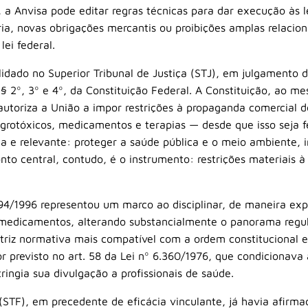
, a Anvisa pode editar regras técnicas para dar execução às l
aria, novas obrigações mercantis ou proibições amplas relaci
ei federal.
idado no Superior Tribunal de Justiça (STJ), em julgamento 
§ 2º, 3º e 4º, da Constituição Federal. A Constituição, ao
autoriza a União a impor restrições à propaganda comercial 
agrotóxicos, medicamentos e terapias — desde que isso seja fe
ima e relevante: proteger a saúde pública e o meio ambiente, 
ponto central, contudo, é o instrumento: restrições materiais 
94/1996 representou um marco ao disciplinar, de maneira exp
 medicamentos, alterando substancialmente o panorama regu
triz normativa mais compatível com a ordem constitucional e
r previsto no art. 58 da Lei nº 6.360/1976, que condicionava
ringia sua divulgação a profissionais de saúde.
(STF), em precedente de eficácia vinculante, já havia afir