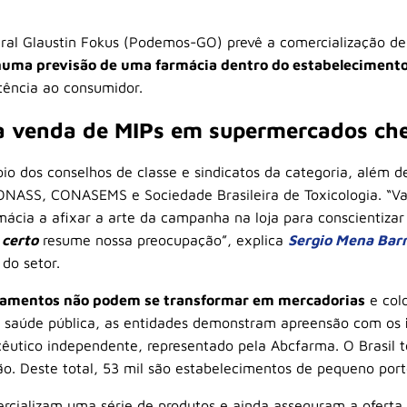
ral Glaustin Fokus (Podemos-GO) prevê a comercialização de 
uma previsão de uma farmácia dentro do estabelecimento 
tência ao consumidor.
a venda de MIPs em supermercados che
o dos conselhos de classe e sindicatos da categoria, além de
ONASS, CONASEMS e Sociedade Brasileira de Toxicologia. “Vam
cia a afixar a arte da campanha na loja para conscientizar 
 certo
resume nossa preocupação”, explica
Sergio Mena Bar
 do setor.
amentos não podem se transformar em mercadorias
e col
 à saúde pública, as entidades demonstram apreensão com os
êutico independente, representado pela Abcfarma. O Brasil 
. Deste total, 53 mil são estabelecimentos de pequeno port
rcializam uma série de produtos e ainda asseguram a oferta 