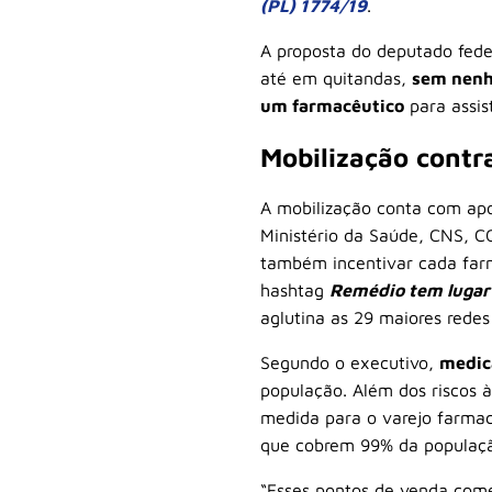
(PL) 1774/19
.
A proposta do deputado fede
até em quitandas,
sem nenh
um farmacêutico
para assis
Mobilização contr
A mobilização conta com apoi
Ministério da Saúde, CNS, C
também incentivar cada farmá
hashtag
Remédio tem lugar
aglutina as 29 maiores redes
Segundo o executivo,
medic
população. Além dos riscos
medida para o varejo farmac
que cobrem 99% da população
“Esses pontos de venda come