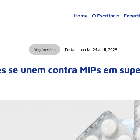
Home
O Escritório
Expert
Postado no dia: 24 abril, 2025
Blog Farmácia
es se unem contra MIPs em sup