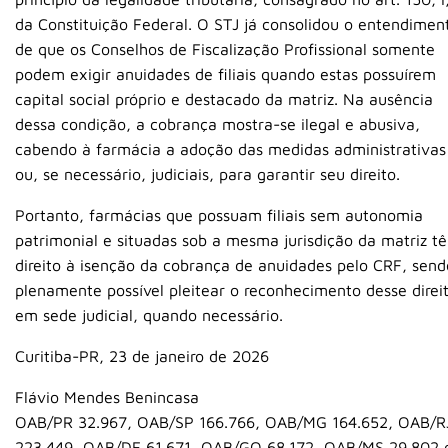
da Constituição Federal. O STJ já consolidou o entendimen
de que os Conselhos de Fiscalização Profissional somente
podem exigir anuidades de filiais quando estas possuírem
capital social próprio e destacado da matriz. Na ausência
dessa condição, a cobrança mostra-se ilegal e abusiva,
cabendo à farmácia a adoção das medidas administrativas
ou, se necessário, judiciais, para garantir seu direito.
Portanto, farmácias que possuam filiais sem autonomia
patrimonial e situadas sob a mesma jurisdição da matriz t
direito à isenção da cobrança de anuidades pelo CRF, send
plenamente possível pleitear o reconhecimento desse direi
em sede judicial, quando necessário.
Curitiba-PR, 23 de janeiro de 2026
Flávio Mendes Benincasa
OAB/PR 32.967, OAB/SP 166.766, OAB/MG 164.652, OAB/R
223.449, OAB/DF 61.671, OAB/GO 68.172, OAB/MS 29.802 