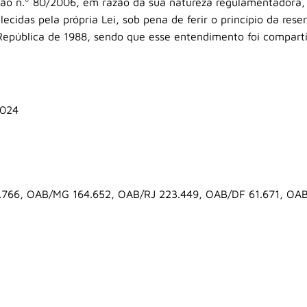
ão n.º 80/2006, em razão da sua natureza regulamentadora, nã
cidas pela própria Lei, sob pena de ferir o princípio da reserv
a República de 1988, sendo que esse entendimento foi compar
2024
.766, OAB/MG 164.652, OAB/RJ 223.449, OAB/DF 61.671, OA