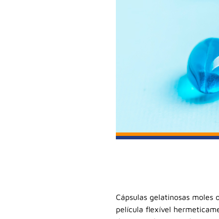
Cápsulas gelatinosas moles 
película flexível hermeticam