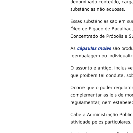
denominado conteúdo, carga,
substâncias não aquosas.
Essas substâncias são em su
Óleo de Fígado de Bacalhau,
Concentrado de Própolis e S
As
cápsulas moles
são produ
reembalagem ou individualiz
O assunto é antigo, inclusiv
que proíbem tal conduta, s
Ocorre que o poder regulamen
complementar as leis de modo
regulamentar, nem estabelec
Cabe à Administração Pública,
atividade pelos particulares,