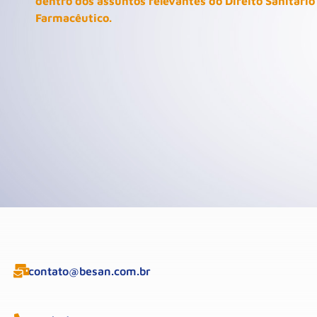
dentro dos assuntos relevantes do Direito Sanitário
Farmacêutico.
contato@besan.com.br