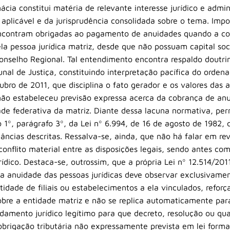
cia constitui matéria de relevante interesse jurídico e admin
aplicável e da jurisprudência consolidada sobre o tema. Impo
 encontram obrigadas ao pagamento de anuidades quando a con
a pessoa jurídica matriz, desde que não possuam capital s
nselho Regional. Tal entendimento encontra respaldo doutriná
unal de Justiça, constituindo interpretação pacífica do ordena
tubro de 2011, que disciplina o fato gerador e os valores das
, não estabeleceu previsão expressa acerca da cobrança de anu
de federativa da matriz. Diante dessa lacuna normativa, p
go 1º, parágrafo 3º, da Lei nº 6.994, de 16 de agosto de 1982
nstâncias descritas. Ressalva-se, ainda, que não há falar em r
 conflito material entre as disposições legais, sendo antes c
ico. Destaca-se, outrossim, que a própria Lei nº 12.514/2011, 
 anuidade das pessoas jurídicas deve observar exclusivament
dade de filiais ou estabelecimentos a ela vinculados, reforç
sobre a entidade matriz e não se replica automaticamente pa
damento jurídico legítimo para que decreto, resolução ou qua
 obrigação tributária não expressamente prevista em lei forma