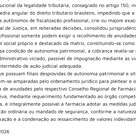
tucional da legalidade tributária, consagrado no artigo 150, in
 pedra angular do direito tributário brasileiro, impedindo que 
 autônomos de fiscalização profissional, crie ou majore exaç
nal de Justiça, em reiteradas decisões, consolidou jurisprudên
ofissional somente podem exigir o recolhimento de anuidades 
l social próprio e destacado da matriz, constituindo-se com
a condição de autonomia patrimonial, a cobrança revela-se 
ministrativo viciado, passível de impugnação mediante as vi
ntermédio de ação judicial adequada.
ue possuam filiais desprovidas de autonomia patrimonial e si
tram-se amparadas pelo ordenamento jurídico para pleitear e 
a de anuidades pelo respectivo Conselho Regional de Farmácia
tiva, mediante requerimento fundamentado ao órgão compete
a, é integralmente possível à farmácia adotar as medidas judi
 ação ordinária ou mandado de segurança, conforme a natureza
xação e à condenação ao ressarcimento de valores indevida
2026