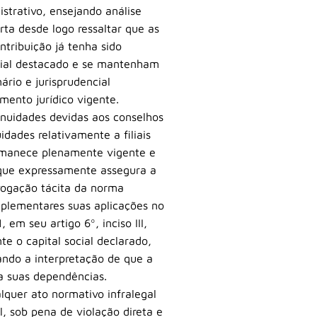
istrativo, ensejando análise
rta desde logo ressaltar que as
tribuição já tenha sido
ocial destacado e se mantenham
rio e jurisprudencial
mento jurídico vigente.
 anuidades devidas aos conselhos
idades relativamente a filiais
ermanece plenamente vigente e
, que expressamente assegura a
evogação tácita da norma
omplementares suas aplicações no
em seu artigo 6º, inciso III,
e o capital social declarado,
ando a interpretação de que a
ra suas dependências.
lquer ato normativo infralegal
l, sob pena de violação direta e