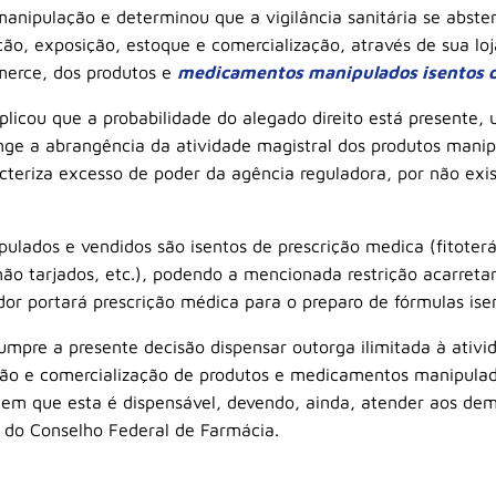
manipulação e determinou que a vigilância sanitária se abste
ção, exposição, estoque e comercialização, através de sua loja
merce, dos produtos e
medicamentos manipulados isentos d
plicou que a probabilidade do alegado direito está presente,
nge a abrangência da atividade magistral dos produtos manip
teriza excesso de poder da agência reguladora, por não existi
ulados e vendidos são isentos de prescrição medica (fitoterá
o tarjados, etc.), podendo a mencionada restrição acarretar 
or portará prescrição médica para o preparo de fórmulas isen
cumpre a presente decisão dispensar outorga ilimitada à ativ
ção e comercialização de produtos e medicamentos manipula
 em que esta é dispensável, devendo, ainda, atender aos dema
 do Conselho Federal de Farmácia.