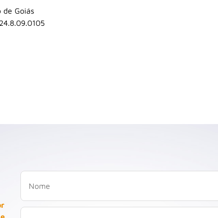
o de Goiás
24.8.09.0105
or
 e