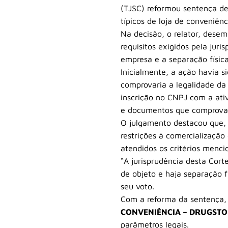
(TJSC) reformou sentença de
típicos de loja de conveniê
Na decisão, o relator, dese
requisitos exigidos pela juri
empresa e a separação físic
Inicialmente, a ação havia 
comprovaria a legalidade da
inscrição no CNPJ com a ati
e documentos que comprovam
O julgamento destacou que
restrições à comercializaçã
atendidos os critérios menci
“A jurisprudência desta Cort
de objeto e haja separação f
seu voto.
Com a reforma da sentença, 
CONVENIÊNCIA – DRUGST
parâmetros legais.