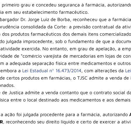
 primeiro grau e concedeu segurança à farmácia, autorizand
ncia em seu estabelecimento farmacêutico.
mbargador Dr. Jorge Luiz de Borba, reconheceu que a farmác
sprudência consolidada da Corte: a previsão contratual da ativ
a dos produtos farmacêuticos dos demais itens comercializado
sido julgada improcedente, sob o fundamento de que a docu
 atividade exercida. No entanto, em grau de apelação, a em
vidade de “comércio varejista de mercadorias em lojas de con
 a adequada separação física entre medicamentos e outros 
, embora a
Lei Estadual nº 16.473/2014
, com alterações da
Le
o de certos produtos em farmácias, o TJSC admite a venda de
onados.
e de Justiça admite a venda contanto que o contrato social da
ísica entre o local destinado aos medicamentos e aos demais 
a ação foi julgada procedente para a farmácia, autorizando
OR
, reconhecendo seu direito líquido e certo de exercer a ati