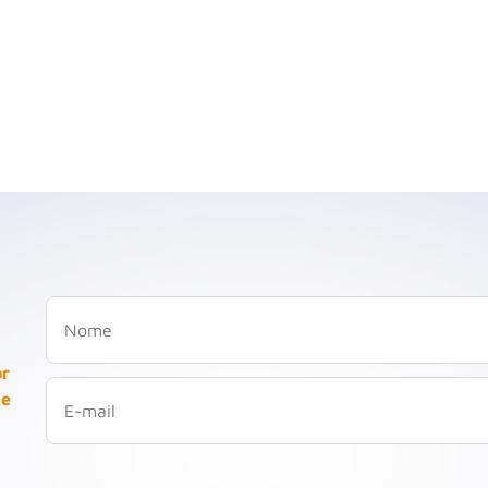
or
 e