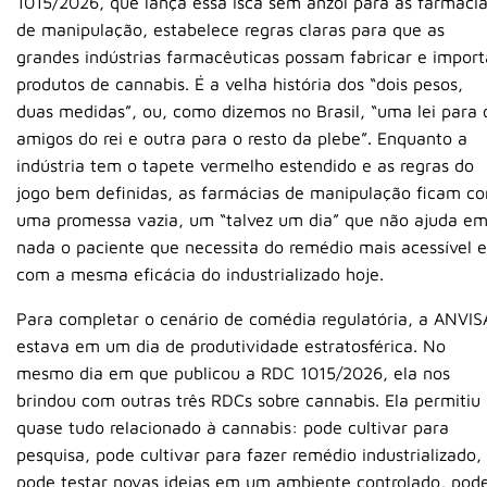
1015/2026, que lança essa isca sem anzol para as farmáci
de manipulação, estabelece regras claras para que as
grandes indústrias farmacêuticas possam fabricar e import
produtos de cannabis. É a velha história dos “dois pesos,
duas medidas”, ou, como dizemos no Brasil, “uma lei para 
amigos do rei e outra para o resto da plebe”. Enquanto a
indústria tem o tapete vermelho estendido e as regras do
jogo bem definidas, as farmácias de manipulação ficam c
uma promessa vazia, um “talvez um dia” que não ajuda e
nada o paciente que necessita do remédio mais acessível e
com a mesma eficácia do industrializado hoje.
Para completar o cenário de comédia regulatória, a ANVIS
estava em um dia de produtividade estratosférica. No
mesmo dia em que publicou a RDC 1015/2026, ela nos
brindou com outras três RDCs sobre cannabis. Ela permitiu
quase tudo relacionado à cannabis: pode cultivar para
pesquisa, pode cultivar para fazer remédio industrializado,
pode testar novas ideias em um ambiente controlado, pod