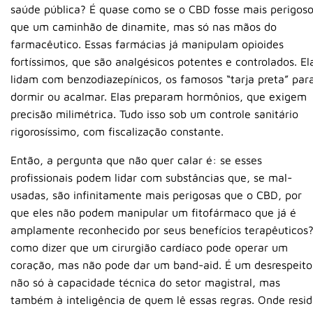
saúde pública? É quase como se o CBD fosse mais perigos
que um caminhão de dinamite, mas só nas mãos do
farmacêutico. Essas farmácias já manipulam opioides
fortíssimos, que são analgésicos potentes e controlados. El
lidam com benzodiazepínicos, os famosos “tarja preta” par
dormir ou acalmar. Elas preparam hormônios, que exigem
precisão milimétrica. Tudo isso sob um controle sanitário
rigorosíssimo, com fiscalização constante.
Então, a pergunta que não quer calar é: se esses
profissionais podem lidar com substâncias que, se mal-
usadas, são infinitamente mais perigosas que o CBD, por
que eles não podem manipular um fitofármaco que já é
amplamente reconhecido por seus benefícios terapêuticos?
como dizer que um cirurgião cardíaco pode operar um
coração, mas não pode dar um band-aid. É um desrespeito
não só à capacidade técnica do setor magistral, mas
também à inteligência de quem lê essas regras. Onde resi