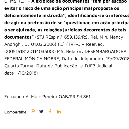
UFMS. (…) –
A exibição de documentos “tem por escopo
evitar o risco de uma ação principal mal proposta ou
deficientemente instruída”, identificando-se o interess
de agir na pretensão de se “questionar, em ação principa
a ser ajuizada, as relações jurídicas decorrentes de tais
documentos”
(STJ REsp n.º 659.139/RS, Rel. Min. Nancy
Andrighi, DJ 01.02.2006) (…) (TRF-3 – ReeNec:
00051518120114036000 MS, Relator: DESEMBARGADORA
FEDERAL MÔNICA NOBRE, Data do Julgamento 19/09/2018
Quarta Turma, Data de Publicação: e-DJF3 Judicial,
data11/10/2018)
Fernanda A. Malc Pereira OAB/PR 94.861
Compartilhe: