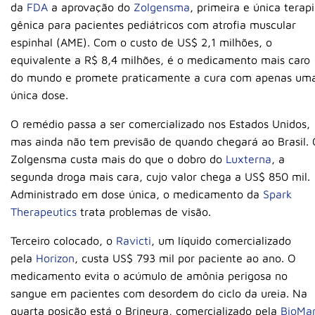
da
FDA
a aprovação do
Zolgensma
, primeira e única terap
gênica para pacientes pediátricos com atrofia muscular
espinhal (AME). Com o custo de US$ 2,1 milhões, o
equivalente a R$ 8,4 milhões, é o medicamento mais caro
do mundo e promete praticamente a cura com apenas um
única dose.
O remédio passa a ser comercializado nos Estados Unidos,
mas ainda não tem previsão de quando chegará ao Brasil.
Zolgensma custa mais do que o dobro do
Luxterna
, a
segunda droga mais cara, cujo valor chega a US$ 850 mil.
Administrado em dose única, o medicamento da
Spark
Therapeutics
trata problemas de visão.
Terceiro colocado, o
Ravicti
, um líquido comercializado
pela
Horizon
, custa US$ 793 mil por paciente ao ano. O
medicamento evita o acúmulo de amônia perigosa no
sangue em pacientes com desordem do ciclo da ureia. Na
quarta posição está o Brineura, comercializado pela
BioMar