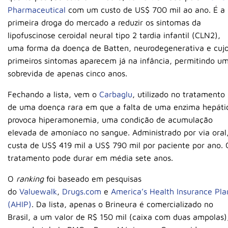
Pharmaceutical
com um custo de US$ 700 mil ao ano. É a
primeira droga do mercado a reduzir os sintomas da
lipofuscinose ceroidal neural tipo 2 tardia infantil (CLN2),
uma forma da doença de Batten, neurodegenerativa e cuj
primeiros sintomas aparecem já na infância, permitindo u
sobrevida de apenas cinco anos.
Fechando a lista, vem o
Carbaglu
, utilizado no tratamento
de uma doença rara em que a falta de uma enzima hepáti
provoca hiperamonemia, uma condição de acumulação
elevada de amoníaco no sangue. Administrado por via oral
custa de US$ 419 mil a US$ 790 mil por paciente por ano. 
tratamento pode durar em média sete anos.
O
ranking
foi baseado em pesquisas
do
Valuewalk
,
Drugs.com
e
America’s Health Insurance Pla
(AHIP)
. Da lista, apenas o Brineura é comercializado no
Brasil, a um valor de R$ 150 mil (caixa com duas ampolas)