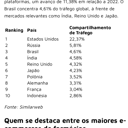
plataformas, um avanço de 11,38% em relação a 2022. O
Brasil concentra 4,61% do tráfego global, à frente de
mercados relevantes como Índia, Reino Unido e Japão.
Compartilhamento
Ranking
País
de Tráfego
1
Estados Unidos
22,37%
2
Rússia
5,81%
3
Brasil
4,61%
4
Índia
4,58%
5
Reino Unido
4,32%
6
Japão
4,23%
7
Polônia
3,52%
8
Alemanha
3,31%
9
França
3,04%
10
Indonésia
2,86%
Fonte: Similarweb
Quem se destaca entre os maiores e-