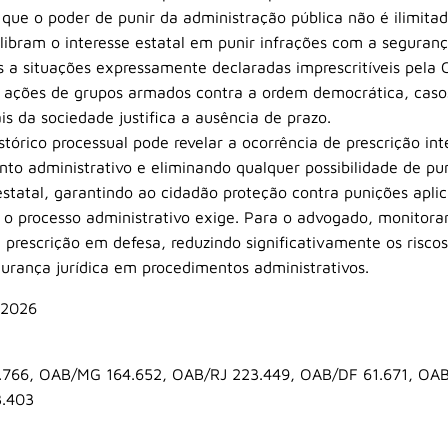
e o poder de punir da administração pública não é ilimitado.
libram o interesse estatal em punir infrações com a seguranç
as a situações expressamente declaradas imprescritíveis pela
s ações de grupos armados contra a ordem democrática, caso
s da sociedade justifica a ausência de prazo.
tórico processual pode revelar a ocorrência de prescrição int
o administrativo e eliminando qualquer possibilidade de pun
tatal, garantindo ao cidadão proteção contra punições aplic
 o processo administrativo exige. Para o advogado, monitora
a prescrição em defesa, reduzindo significativamente os risco
gurança jurídica em procedimentos administrativos.
 2026
.766, OAB/MG 164.652, OAB/RJ 223.449, OAB/DF 61.671, OA
3.403