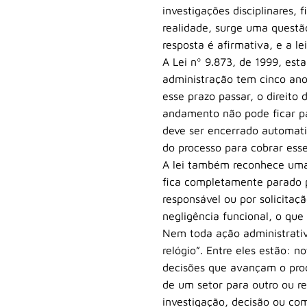
investigações disciplinares,
realidade, surge uma questã
resposta é afirmativa, e a le
A Lei nº 9.873, de 1999, esta
administração tem cinco anos
esse prazo passar, o direito
andamento não pode ficar pa
deve ser encerrado automati
do processo para cobrar esse
A lei também reconhece uma 
fica completamente parado p
responsável ou por solicitaç
negligência funcional, o que
Nem toda ação administrativ
relógio”. Entre eles estão: n
decisões que avançam o proc
de um setor para outro ou r
investigação, decisão ou c