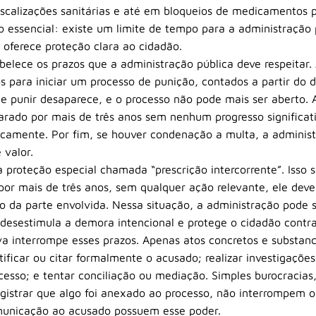
 fiscalizações sanitárias e até em bloqueios de medicamentos 
o essencial: existe um limite de tempo para a administração 
i oferece proteção clara ao cidadão.
belece os prazos que a administração pública deve respeitar. 
 para iniciar um processo de punição, contados a partir do d
 de punir desaparece, e o processo não pode mais ser aberto.
rado por mais de três anos sem nenhum progresso significativ
camente. Por fim, se houver condenação a multa, a administ
 valor.
proteção especial chamada “prescrição intercorrente”. Isso 
or mais de três anos, sem qualquer ação relevante, ele deve
ão da parte envolvida. Nessa situação, a administração pode 
 desestimula a demora intencional e protege o cidadão contra
a interrompe esses prazos. Apenas atos concretos e substanci
otificar ou citar formalmente o acusado; realizar investigaçõe
esso; e tentar conciliação ou mediação. Simples burocraci
egistrar que algo foi anexado ao processo, não interrompem o
omunicação ao acusado possuem esse poder.