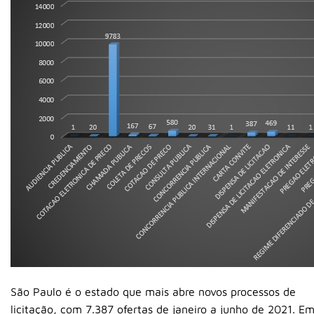
São Paulo é o estado que mais abre novos processos de
licitação, com 7.387 ofertas de janeiro a junho de 2021. E