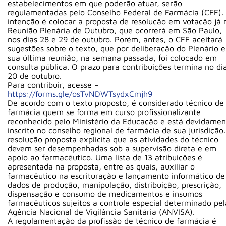
estabelecimentos em que poderão atuar, serão
regulamentadas pelo Conselho Federal de Farmácia (CFF).
intenção é colocar a proposta de resolução em votação já 
Reunião Plenária de Outubro, que ocorrerá em São Paulo,
nos dias 28 e 29 de outubro. Porém, antes, o CFF aceitará
sugestões sobre o texto, que por deliberação do Plenário 
sua última reunião, na semana passada, foi colocado em
consulta pública. O prazo para contribuições termina no di
20 de outubro.
Para contribuir, acesse –
https://forms.gle/osTvNDWTsydxCmjh9
De acordo com o texto proposto, é considerado técnico de
farmácia quem se forma em curso profissionalizante
reconhecido pelo Ministério da Educação e está devidamen
inscrito no conselho regional de farmácia de sua jurisdição.
resolução proposta explicita que as atividades do técnico
devem ser desempenhadas sob a supervisão direta e em
apoio ao farmacêutico. Uma lista de 13 atribuições é
apresentada na proposta, entre as quais, auxiliar o
farmacêutico na escrituração e lançamento informático de
dados de produção, manipulação, distribuição, prescrição,
dispensação e consumo de medicamentos e insumos
farmacêuticos sujeitos a controle especial determinado pel
Agência Nacional de Vigilância Sanitária (ANVISA).
A regulamentação da profissão de técnico de farmácia é