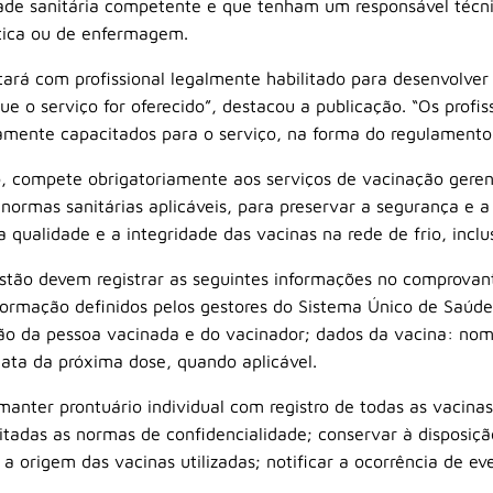
dade sanitária competente e que tenham um responsável técn
tica ou de enfermagem.
ará com profissional legalmente habilitado para desenvolver
e o serviço for oferecido”, destacou a publicação. “Os profis
amente capacitados para o serviço, na forma do regulamento
, compete obrigatoriamente aos serviços de vacinação gerenc
ormas sanitárias aplicáveis, para preservar a segurança e a
qualidade e a integridade das vacinas na rede de frio, inclu
estão devem registrar as seguintes informações no comprovan
nformação definidos pelos gestores do Sistema Único de Saúde
ção da pessoa vacinada e do vacinador; dados da vacina: nom
data da próxima dose, quando aplicável.
nter prontuário individual com registro de todas as vacinas 
eitadas as normas de confidencialidade; conservar à disposiçã
origem das vacinas utilizadas; notificar a ocorrência de ev