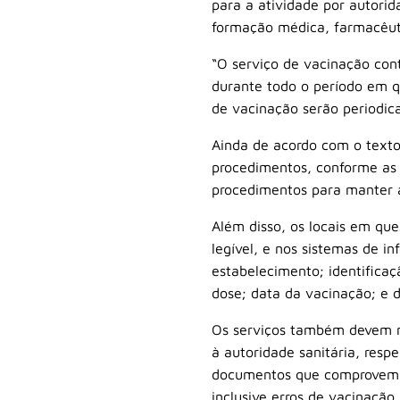
para a atividade por autori
formação médica, farmacêu
“O serviço de vacinação cont
durante todo o período em qu
de vacinação serão periodic
Ainda de acordo com o texto
procedimentos, conforme as n
procedimentos para manter a 
Além disso, os locais em qu
legível, e nos sistemas de i
estabelecimento; identifica
dose; data da vacinação; e 
Os serviços também devem ma
à autoridade sanitária, resp
documentos que comprovem a 
inclusive erros de vacinação.