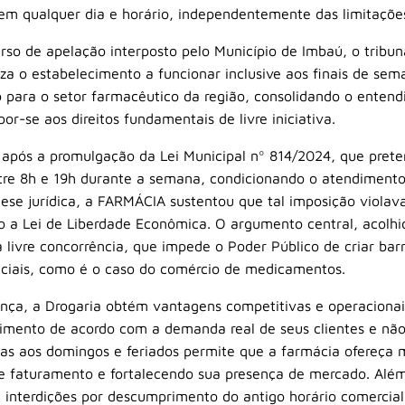
em qualquer dia e horário, independentemente das limitações 
rso de apelação interposto pelo Município de Imbaú, o tribu
iza o estabelecimento a funcionar inclusive aos finais de sem
o para o setor farmacêutico da região, consolidando o ente
r-se aos direitos fundamentais de livre iniciativa.
cio após a promulgação da Lei Municipal nº 814/2024, que pret
tre 8h e 19h durante a semana, condicionando o atendimento
ese jurídica, a FARMÁCIA sustentou que tal imposição violava
 a Lei de Liberdade Econômica. O argumento central, acolhi
a livre concorrência, que impede o Poder Público de criar barre
ciais, como é o caso do comércio de medicamentos.
ça, a Drogaria obtém vantagens competitivas e operacionais
dimento de acordo com a demanda real de seus clientes e não
tas aos domingos e feriados permite que a farmácia ofereça 
 faturamento e fortalecendo sua presença de mercado. Além d
u interdições por descumprimento do antigo horário comercia