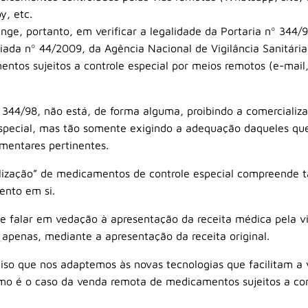
y, etc.
inge, portanto, em verificar a legalidade da Portaria nº 344/
giada nº 44/2009, da Agência Nacional de Vigilância Sanitár
tos sujeitos a controle especial por meios remotos (e-mail, 
º 344/98, não está, de forma alguma, proibindo a comercializ
special, mas tão somente exigindo a adequação daqueles qu
mentares pertinentes.
lização” de medicamentos de controle especial compreende t
nto em si.
se falar em vedação à apresentação da receita médica pela v
apenas, mediante a apresentação da receita original.
iso que nos adaptemos às novas tecnologias que facilitam a 
omo é o caso da venda remota de medicamentos sujeitos a con