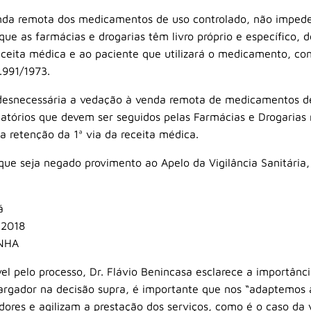
venda remota dos medicamentos de uso controlado, não impede
ue as farmácias e drogarias têm livro próprio e específico, d
receita médica e ao paciente que utilizará o medicamento, con
.991/1973.
 desnecessária a vedação à venda remota de medicamentos de 
atórios que devem ser seguidos pelas Farmácias e Drogaria
 a retenção da 1ª via da receita médica.
e seja negado provimento ao Apelo da Vigilância Sanitária
á
 2018
NHA
l pelo processo, Dr. Flávio Benincasa esclarece a importânci
gador na decisão supra, é importante que nos “adaptemos à
idores e agilizam a prestação dos serviços, como é o caso 