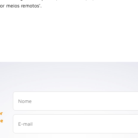
por meios remotos’.
or
 e